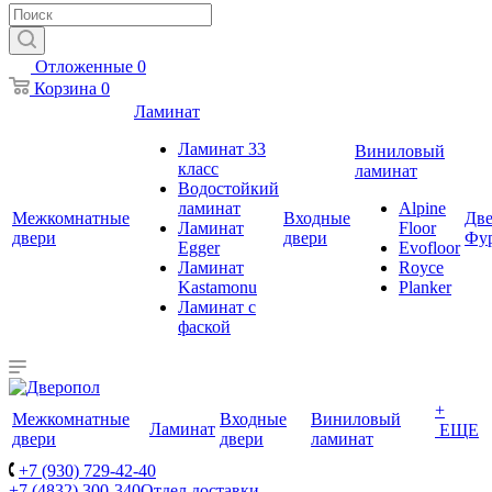
Отложенные
0
Корзина
0
Ламинат
Ламинат 33
Виниловый
класс
ламинат
Водостойкий
ламинат
Alpine
Межкомнатные
Входные
Две
Ламинат
Floor
двери
двери
Фу
Egger
Evofloor
Ламинат
Royce
Kastamonu
Planker
Ламинат с
фаской
+
Межкомнатные
Входные
Виниловый
Ламинат
ЕЩЕ
двери
двери
ламинат
+7 (930) 729-42-40
+7 (4832) 300-340
Отдел доставки