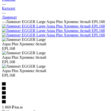
—
Каталог
—
Ламинат
—
Ламинат EGGER Large Aqua Plus Хромикс белый EPL168
1 869
₽
/кв.м