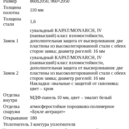
Размер
860х2050, 960×2050
Толщина
110 мм
полотна
Толщина
1,6
стали
сувальдный КАРАТ/MONARCH, IV
(наивысший) класс взломостойкости,
Замок 1
дополнительная защита от высверливания: две
пластины из высоколегированной стали с обеих
сторон замка; диаметр ригелей: 16 мм
сувальдный КАРАТ/MONARCH, IV
(наивысший) класс взломостойкости,
дополнительная защита от высверливания: две
Замок 2
пластины из высоколегированной стали с обеих
сторон замка; диаметр ригелей: 16 мм
Накладки: овальные с защитой от сквозняка;
цвет – хром
Отделка
МДФ-панель 10 мм, цвет – эмалит белый
внутри
Отделка
атмосферостойкое порошково-полимерное
снаружи
«Букле антрацит»
Открывание
180
Уплотнитель
3 контура уплотнителя