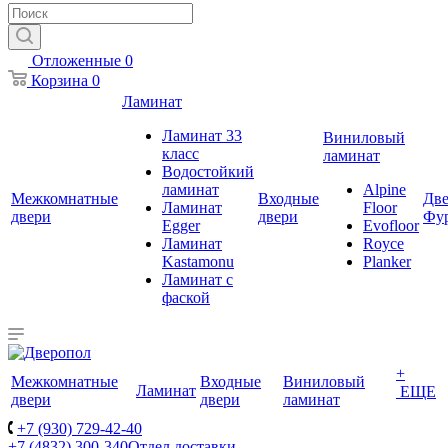
Отложенные
0
Корзина
0
Ламинат
Ламинат 33
Виниловый
класс
ламинат
Водостойкий
ламинат
Alpine
Межкомнатные
Входные
Две
Ламинат
Floor
двери
двери
Фу
Egger
Evofloor
Ламинат
Royce
Kastamonu
Planker
Ламинат с
фаской
+
Межкомнатные
Входные
Виниловый
Ламинат
ЕЩЕ
двери
двери
ламинат
+7 (930) 729-42-40
+7 (4832) 300-340
Отдел доставки