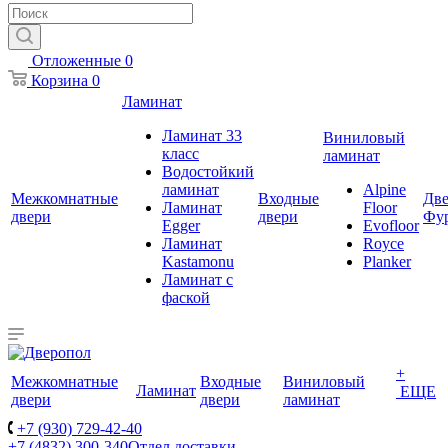
Отложенные
0
Корзина
0
Ламинат
Ламинат 33
Виниловый
класс
ламинат
Водостойкий
ламинат
Alpine
Межкомнатные
Входные
Две
Ламинат
Floor
двери
двери
Фу
Egger
Evofloor
Ламинат
Royce
Kastamonu
Planker
Ламинат с
фаской
+
Межкомнатные
Входные
Виниловый
Ламинат
ЕЩЕ
двери
двери
ламинат
+7 (930) 729-42-40
+7 (4832) 300-340
Отдел доставки