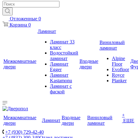
Отложенные
0
Корзина
0
Ламинат
Ламинат 33
Виниловый
класс
ламинат
Водостойкий
ламинат
Alpine
Межкомнатные
Входные
Две
Ламинат
Floor
двери
двери
Фу
Egger
Evofloor
Ламинат
Royce
Kastamonu
Planker
Ламинат с
фаской
+
Межкомнатные
Входные
Виниловый
Ламинат
ЕЩЕ
двери
двери
ламинат
+7 (930) 729-42-40
+7 (4832) 300-340
Отдел доставки