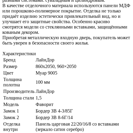
разными системами: сувальдным и цилиндровым.
В качестве отделочного материала используются панели МДФ
или порошково-полимерное покрытие. Отделка не только
придаёт изделию эстетически привлекательный вид, но и
улучшает его защитные свойства. Особенно красиво
смотрятся модели со стеклянными вставками, защищёнными
кованым декором.
Приобретая металлическую входную дверь, покупатель может
быть уверен в безопасности своего жилья.
Характеристики
Бренд
ЛайнДор
Размер
860х2050, 960×2050
Цвет
Муар 9005
Толщина
100 мм
полотна
Производитель
ЛайнДор
Толщина стали
1,5
Модель
Фаворит
Замок 1
Бордер ЗВ 4-3/85Г
Замок 2
Бордер ЗВ 8-6Г/14
Отделка
Панель царговая 22/20/16/8 со вставками
внутри
(зеркало сатин серебро)